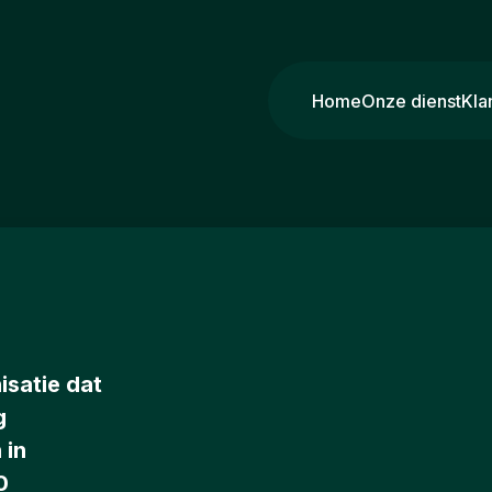
Home
Onze dienst
Kla
isatie dat
g
 in
0