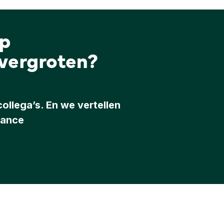
p
vergroten?
llega’s. En we vertellen
tance