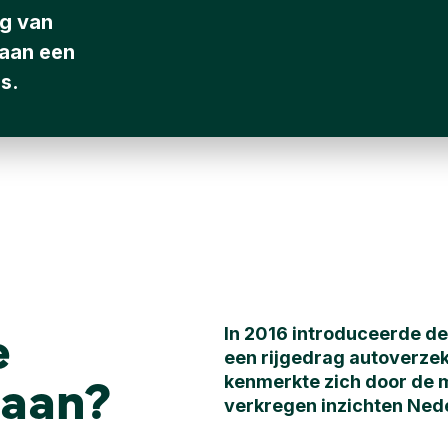
ng van
 aan een
s.
e
In 2016 introduceerde de
een rijgedrag autoverzek
taan?
kenmerkte zich door de 
verkregen inzichten Nede